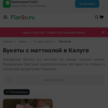
Приложение Flor2U
Установить
Скидка 300₽ в приложении
Цветы простоят - 5 дней! Или заменим букет!
▶
▶
▶
Главная
Цветы
По виду цветка
Маттиола
Букеты с маттиолой в Калуге
Шикарные букеты из маттиол по самым низким ценам.
Предлагаем быструю круглосуточную доставку по Калуге и
огромный ассортимент букетов.
Найти букет
Популярные