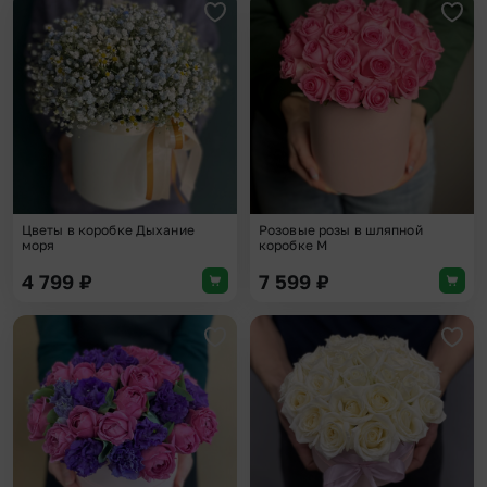
Добавить в избранное
Доба
Цветы в коробке Дыхание
Розовые розы в шляпной
моря
коробке M
4 799
₽
7 599
₽
Добавить в избранное
Доба