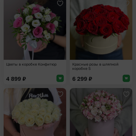
Добавить в избранное
Доба
Цветы в коробке Конфитюр
Красные розы в шляпной
коробке S
4 899
₽
6 299
₽
Добавить в избранное
Доба