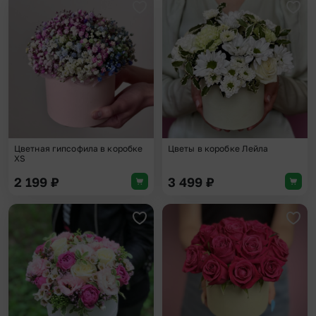
Добавить в избранное
Доба
Цветная гипсофила в коробке
Цветы в коробке Лейла
XS
2 199
₽
3 499
₽
Добавить в избранное
Доба