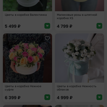
Цветы в коробке Валентинка
Малиновые розы в шляпной
коробке XS
5 499
₽
4 799
₽
Добавить в избранное
Доба
Цветы в коробке Нежное
Цветы в коробке Нежность
суфле
облаков
6 399
₽
4 999
₽