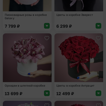
Пионовидные розы в коробке
Цветы в коробке Эверест
Galaxy
7 799
₽
6 299
₽
Добавить в избранное
Доба
Орхидеи в шляпной коробке
Цветы в коробке Антрацит
13 699
₽
12 499
₽