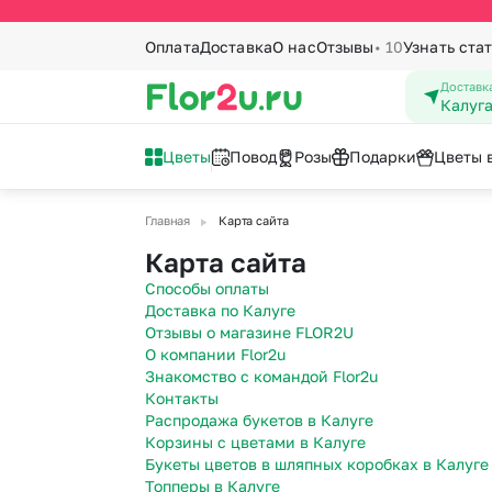
Оплата
Доставка
О нас
Отзывы
• 10
Узнать ста
Доставка
Калуг
Цветы
Повод
Розы
Подарки
Цветы 
▶
Главная
Карта сайта
Букеты с
По количеству
Татьянин день
Топперы
Вы
Ко
Карта сайта
Новоселье
23
Все цветы
1001 шт
21 роза
Кустовая ро
Способы оплаты
1 Сентября
8 
Доставка по Калуге
Букеты из роз
501 шт
15 роз
Лаванда
Отзывы о магазине FLOR2U
Букеты ко дню матери
9 
Ромашки
101 роза
Лилии
О компании Flor2u
14 февраля - День
Вы
Знакомство с командой Flor2u
Герберы
51 роза
Маттиола
влюбленных
Контакты
Го
Хризантемы
41 роза
Орхидеи
Распродажа букетов в Калуге
Корзины с цветами в Калуге
Подсолнухи
25 роз
Пионовидна
Букеты цветов в шляпных коробках в Калуге
Альстромерии
Пионы
Топперы в Калуге