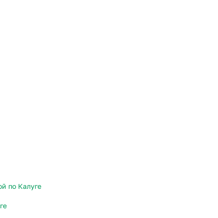
Казань
Уфа
Челябинск
Екатеринбург
Новосибирск
Омск
Волгоград
Воронеж
ой по Калуге
ге