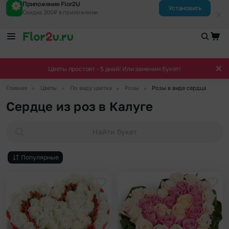
Приложение Flor2U
Установить
Скидка 300₽ в приложении
Цветы простоят - 5 дней! Или заменим букет!
▶
▶
▶
▶
Главная
Цветы
По виду цветка
Розы
Розы в виде сердца
Сердце из роз в Калуге
Найти букет
Популярные
Добавить в избранное
Доба