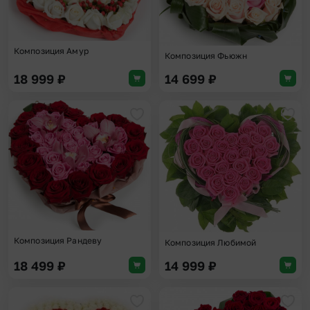
Композиция Амур
Композиция Фьюжн
18 999
₽
14 699
₽
Добавить в избранное
Доба
Композиция Рандеву
Композиция Любимой
18 499
₽
14 999
₽