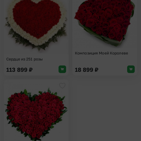
Добавить в избранное
Доба
Композиция Моей Королеве
Сердце из 251 розы
113 899
₽
18 899
₽
Добавить в избранное