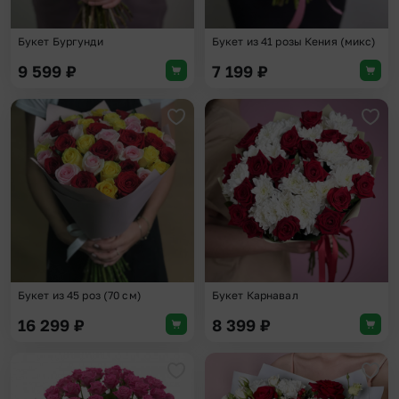
Букет Бургунди
Букет из 41 розы Кения (микс)
9 599
₽
7 199
₽
Добавить в избранное
Доба
Букет из 45 роз (70 см)
Букет Карнавал
16 299
₽
8 399
₽
Добавить в избранное
Доба