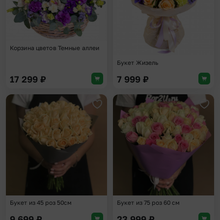
Корзина цветов Темные аллеи
Букет Жизель
17 299
₽
7 999
₽
Добавить в избранное
Доба
Букет из 45 роз 50см
Букет из 75 роз 60 см
9 699
₽
23 999
₽