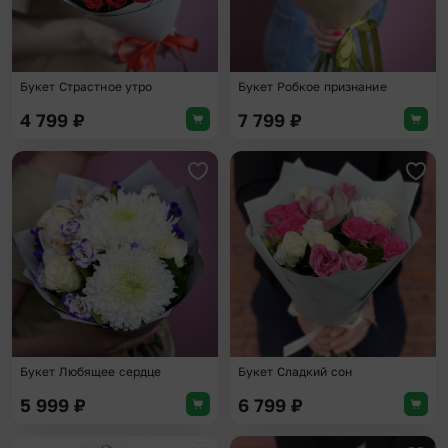
Букет Страстное утро
Букет Робкое признание
4 799
₽
7 799
₽
Добавить в избранное
Доба
Букет Любящее сердце
Букет Сладкий сон
5 999
₽
6 799
₽