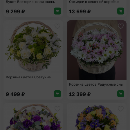
Букет Викторианская осень
Орхидеи в шляпной коробке
9 299
₽
13 699
₽
Добавить в избранное
Доба
Корзина цветов Созвучие
Корзина цветов Радужные сны
9 499
₽
12 399
₽
Добавить в избранное
Доба