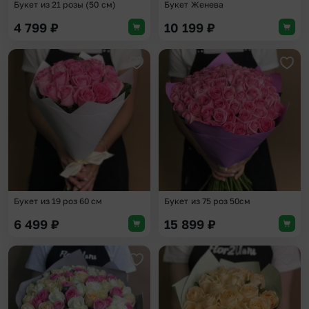
Букет из 21 розы (50 см)
Букет Женева
4 799
₽
10 199
₽
Добавить в избранное
Доба
Букет из 19 роз 60 см
Букет из 75 роз 50см
6 499
₽
15 899
₽
Добавить в избранное
Доба