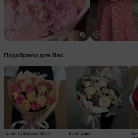
Подобрали для Вас
Добавить в избранное
Добави
Букет из 21 розы (50 см)
Букет Дива
Бук
см