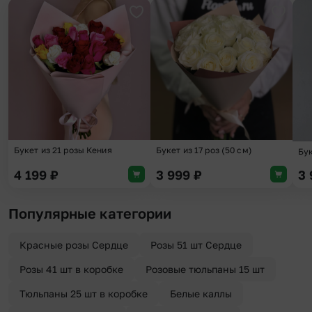
Добавить в избранное
Добави
Букет из 21 розы Кения
Букет из 17 роз (50 см)
Бу
4 199
₽
3 999
₽
3
Популярные категории
Красные розы Сердце
Розы 51 шт Сердце
Розы 41 шт в коробке
Розовые тюльпаны 15 шт
Тюльпаны 25 шт в коробке
Белые каллы