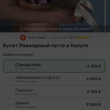
Пришлем фото букета перед доставкой
9132 отзыва
Наш рейтинг
4.7
Букет Лавандовый латте в Калуге
Выберите размер
Стандартный
4 199
₽
20-30см ширина
Увеличенный (на фото)
4 999
₽
25-35см ширина
Премиум
5 799
₽
35-45см ширина
Делюкс
8 899
₽
45-55см ширина