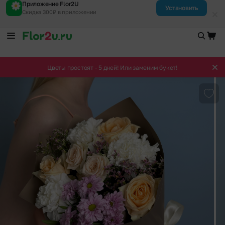
Приложение Flor2U
Установить
Скидка 300₽ в приложении
Цветы простоят - 5 дней! Или заменим букет!
Доба