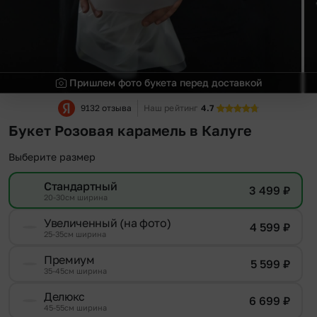
Пришлем фото букета перед доставкой
9132 отзыва
Наш рейтинг
4.7
Букет Розовая карамель в Калуге
Выберите размер
Стандартный
3 499
₽
20-30см ширина
Увеличенный (на фото)
4 599
₽
25-35см ширина
Премиум
5 599
₽
35-45см ширина
Делюкс
6 699
₽
45-55см ширина