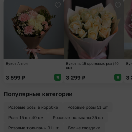
Добавить в избранное
Добави
Букет Ангел
Букет из 15 кремовых роз (40
Бу
см)
3 599
₽
3 299
₽
3
Популярные категории
Розовые розы в коробке
Розовые розы 51 шт
Розы 15 шт 40 см
Розовые тюльпаны 35 шт
Розовые тюльпаны 31 шт
Белые гвоздики