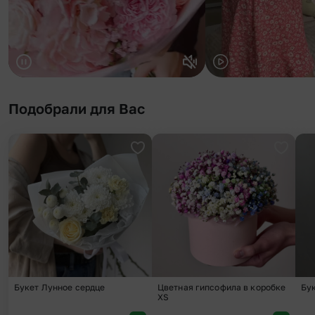
Подобрали для Вас
Добавить в избранное
Добави
Букет Лунное сердце
Цветная гипсофила в коробке
Бу
XS